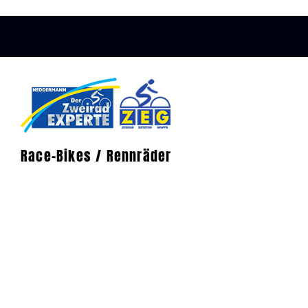
Race-Bikes / Rennräder
Ob E-motorisiert oder rein durch Muskelkraft bet
Palette unserer Mountainbikes lässt keine Wünsc
Consectetur adipiscing elits sed eiusmod labore tem
magna aliqua. Quis ipsum suspendise ultrices grav
kviver brya sed ipsum maecenas dolore.