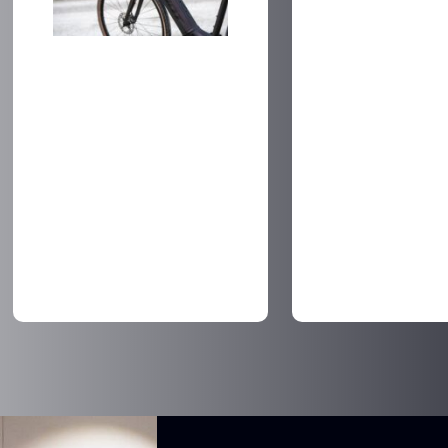
Dolor sit amet
consectur se
RENNSPORT
tempor incidid
eluifny pretium
Dolor sit amet dui
eget nisl.
consectur sed usmod
tempor incididunt
eluifny pretium at
eget nisl.