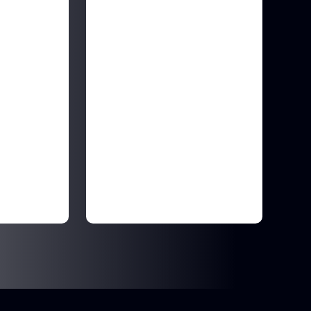
 dui
Dolor sit amet dui
d usmod
consectur sed usmod
unt
tempor incididunt
 at
eluifny pretium at
eget nisl.