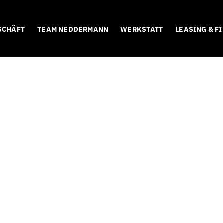
SCHÄFT
TEAM NEDDERMANN
WERKSTATT
LEASING & F
Race Bikes